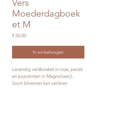
Vers
Moederdagboek
et M
Prijs
€ 50,00
In winkelwagen
Levendig veldboeket in roze, perzik
en paarstinten in Magnoliastijl.
Soort bloemen kan variëren
naargelang aanbod.