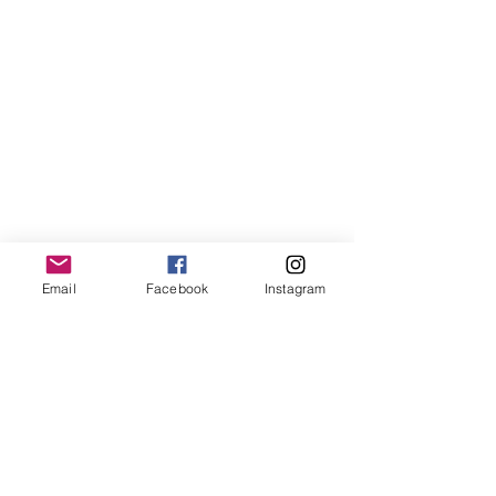
(roest, dieprood, oranje, peach)
Email
Facebook
Instagram